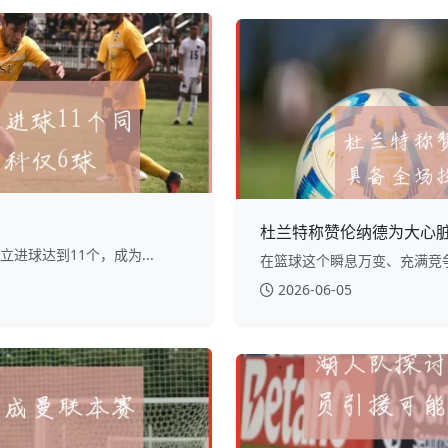
杜兰特称赞伦纳德为大心
球达到11个，成为...
在篮球这个瞬息万变、充满竞争
2026-06-05