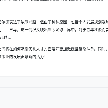
巴尔德表达了浓厚兴趣，但由于种种原因，包括个人发展规划及
门——皇马。这一情况反映出当今足球世界中，对于青年才俊而
远目标。
之间将在如何吸引优秀人才方面展开更加激烈且复杂斗争。同时
球事业的发展贡献新的活力！