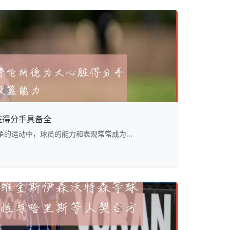
脏得分手具备全
的运动中，球员的能力和表现常常成为...