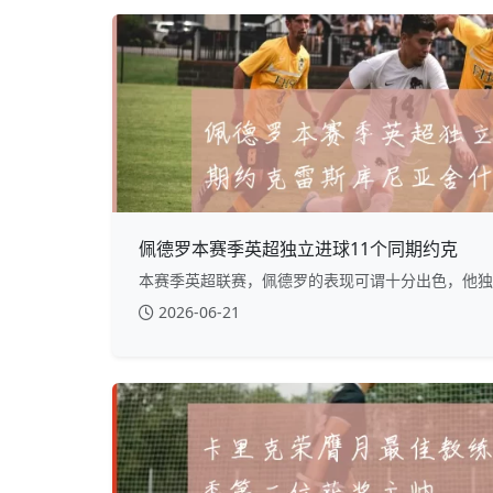
佩德罗本赛季英超独立进球11个同期约克
本赛季英超联赛，佩德罗的表现可谓十分出色，他独立进
2026-06-21