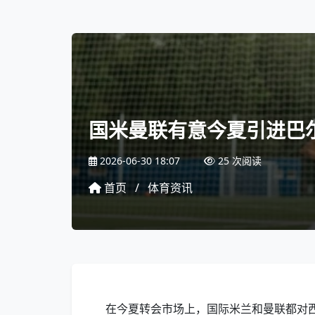
国米曼联有意今夏引进巴
2026-06-30 18:07
25 次阅读
首页
/
体育资讯
在今夏转会市场上，国际米兰和曼联都对