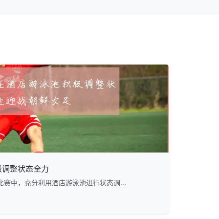
极调整状态全力
赛中，充分利用酒店游泳池进行状态调...