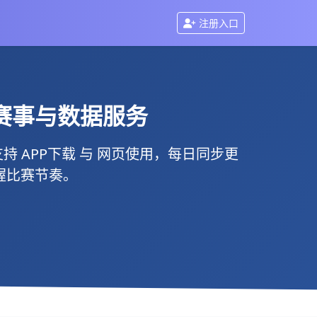
注册入口
赛事与数据服务
支持
APP下载
与
网页使用
，每日同步更
握比赛节奏。