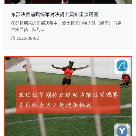
东部决赛前瞻绿军对决骑士莫布里谈塔图
在即将到来的东部决赛中，波士顿凯尔特人队（绿军）与克
里夫兰骑士队的...
2026-08-02