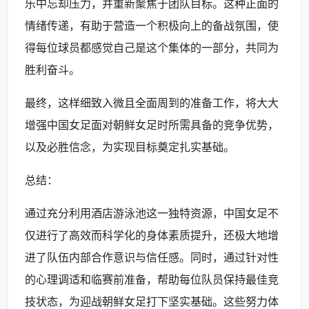
乐中忘却压力，并重新聚焦于团队目标。这种正面的
情绪传递，有助于营造一个积极向上的备战氛围，使
得每位球员都感觉自己是这个集体的一部分，共同为
胜利奋斗。
最终，这样细致入微且全面周到的准备工作，将大大
增强中国女足面对朝鲜女足时所需具备的竞争优势，
以及必胜信念，为实现目标奠定扎实基础。
总结：
通过充分利用酒店游泳池这一独特资源，中国女足不
仅进行了高效而科学化的身体素质提升，还极大地增
进了队伍内部合作意识与信任感。同时，通过针对性
的心理调适和临赛前准备，帮助每位队员保持最佳竞
技状态，为迎战朝鲜女足打下坚实基础。这些努力体