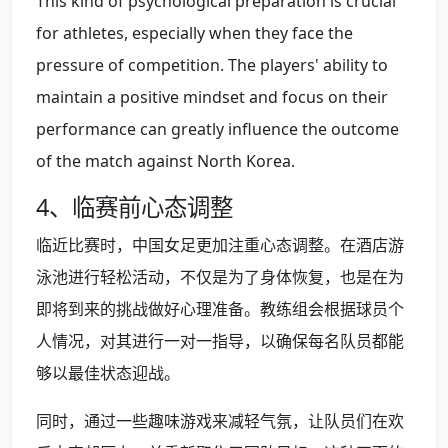
This kind of psychological preparation is crucial
for athletes, especially when they face the
pressure of competition. The players' ability to
maintain a positive mindset and focus on their
performance can greatly influence the outcome
of the match against North Korea.
4、临赛前心态调整
临近比赛时，中国女足更加注重心态调整。在酒店游
泳池进行轻松活动，不仅是为了身体恢复，也是在为
即将到来的挑战做好心理准备。教练组会根据球员个
人情况，对其进行一对一指导，以确保每名队员都能
够以最佳状态迎战。
同时，通过一些趣味游戏来减轻气氛，让队员们在欢