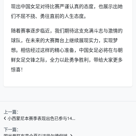
现出中国女足对待比赛严谨认真的态度，也展示出她
们不屈不挠、勇往直前的人生态度。
随着赛事逐步临近，我们期待这支充满斗志与激情的
球队，在未来的大赛舞台上继续展现实力，实现梦
想。相信经过这样的精心准备，中国女足必将在与朝
鲜女足交锋之际，全力以赴勇争胜利，带给大家更多
惊喜！
上一篇：
小西蒙尼本赛季表现出色已参与14…
下一篇：
国米曼联有意今夏引进巴尔德但球