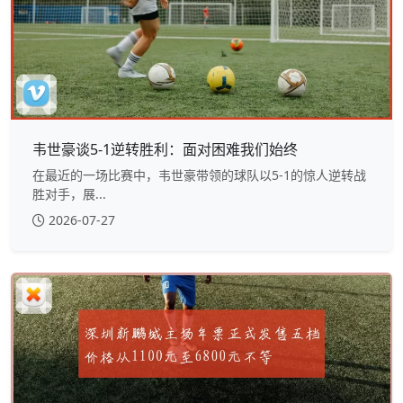
韦世豪谈5-1逆转胜利：面对困难我们始终
在最近的一场比赛中，韦世豪带领的球队以5-1的惊人逆转战
胜对手，展...
2026-07-27