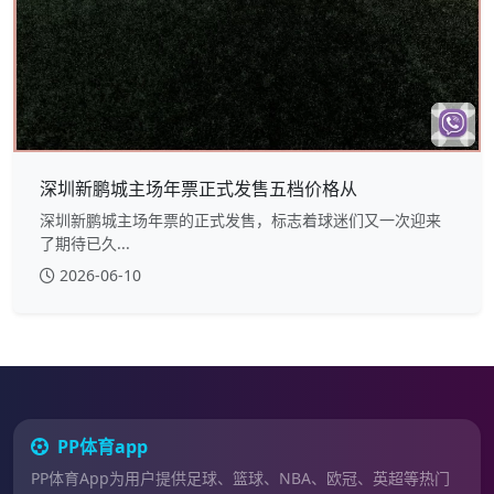
深圳新鹏城主场年票正式发售五档价格从
深圳新鹏城主场年票的正式发售，标志着球迷们又一次迎来
了期待已久...
2026-06-10
PP体育app
PP体育App为用户提供足球、篮球、NBA、欧冠、英超等热门