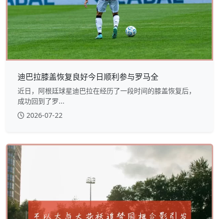
迪巴拉膝盖恢复良好今日顺利参与罗马全
近日，阿根廷球星迪巴拉在经历了一段时间的膝盖恢复后，
成功回到了罗...
2026-07-22