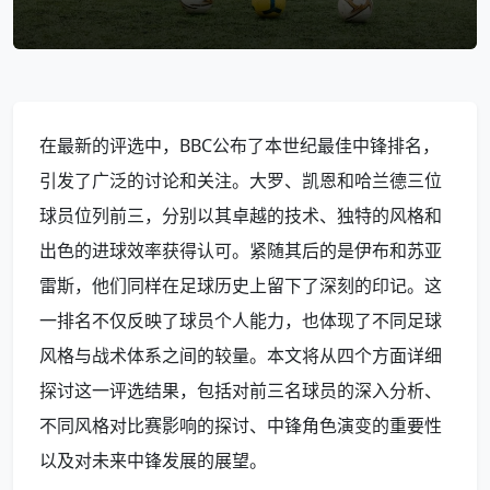
在最新的评选中，BBC公布了本世纪最佳中锋排名，
引发了广泛的讨论和关注。大罗、凯恩和哈兰德三位
球员位列前三，分别以其卓越的技术、独特的风格和
出色的进球效率获得认可。紧随其后的是伊布和苏亚
雷斯，他们同样在足球历史上留下了深刻的印记。这
一排名不仅反映了球员个人能力，也体现了不同足球
风格与战术体系之间的较量。本文将从四个方面详细
探讨这一评选结果，包括对前三名球员的深入分析、
不同风格对比赛影响的探讨、中锋角色演变的重要性
以及对未来中锋发展的展望。