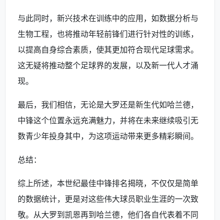
与此同时，新兴技术在训练中的应用，如数据分析与
生物工程，也将推动年轻前锋们进行针对性的训练，
以提高自身综合素质，使其更加符合现代足球需求。
这无疑将推动整个足球界的发展，以及新一代人才涌
现。
最后，我们相信，无论是大罗还是新生代如哈兰德，
中锋这个位置永远充满魅力，并将在未来继续吸引无
数青少年投身其中，为这项运动带来更多精彩瞬间。
总结：
综上所述，本世纪最佳中锋排名揭晓，不仅仅是简单
的数据统计，更是对这些伟大球员职业生涯的一次致
敬。从大罗到凯恩再到哈兰德，他们各自代表着不同