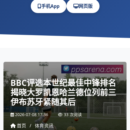
手机App
网页版
BBC评选本世纪最佳中锋排名
揭晓大罗凯恩哈兰德位列前三
伊布苏牙紧随其后
2026-07-08 17:36
33 次阅读
首页
/
体育资讯