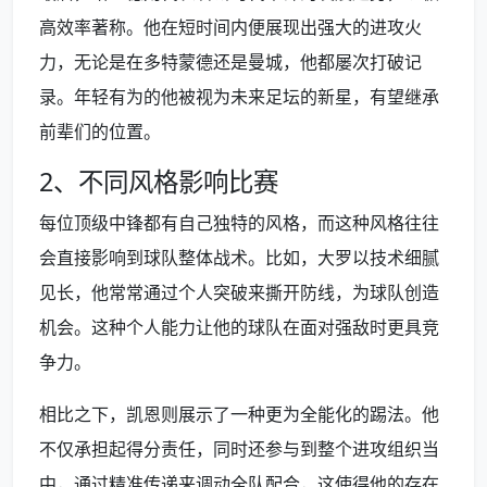
高效率著称。他在短时间内便展现出强大的进攻火
力，无论是在多特蒙德还是曼城，他都屡次打破记
录。年轻有为的他被视为未来足坛的新星，有望继承
前辈们的位置。
2、不同风格影响比赛
每位顶级中锋都有自己独特的风格，而这种风格往往
会直接影响到球队整体战术。比如，大罗以技术细腻
见长，他常常通过个人突破来撕开防线，为球队创造
机会。这种个人能力让他的球队在面对强敌时更具竞
争力。
相比之下，凯恩则展示了一种更为全能化的踢法。他
不仅承担起得分责任，同时还参与到整个进攻组织当
中，通过精准传递来调动全队配合，这使得他的存在