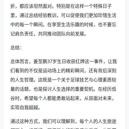
折，都应该坦然面对。特别是在这样一个特殊日子
里，通过总结经验教训，可以促使我们更加珍惜生活
中的每一个瞬间。在享受生活乐趣的时候，也不要忘
记肩负责任，共同推动团队向前发展。
总结：
总体而言，姜至鹏37岁生日收获红牌这一事件，让我
们看到的不仅是运动场上的精彩瞬间，还有背后深刻
的人生哲理。这既是一个关于足球技艺与心理素质较
量的话题，也是探讨人生选择的重要契机。在经历低
谷时，希望每个人都能勇敢站起来，从容面对未来，
实现自我超越。
通过这种方式，我们可以理解到，每个人的人生旅途