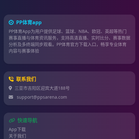
PP体育app
PP体育App为用户提供足球、篮球、NBA、欧冠、英超等热门
赛事直播与体育资讯服务，支持高清直播、实时比分、赛事数据
分析及多终端同步观看。PP体育官方下载入口，畅享专业体育
内容与赛事体验
联系我们
三亚市吉阳区迎宾大道188号
support@ppsarena.com
快速导航
App下载
关于我们