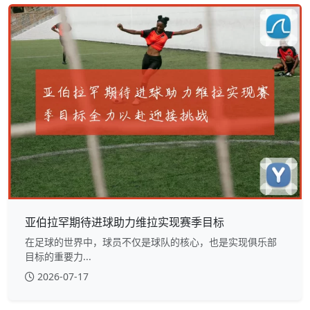
亚伯拉罕期待进球助力维拉实现赛季目标
在足球的世界中，球员不仅是球队的核心，也是实现俱乐部
目标的重要力...
2026-07-17