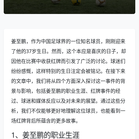
姜至鹏，作为中国足球界的一位知名球员，刚刚迎来
了他的37岁生日。然而，这个本应是喜庆的日子，却
因他在比赛中收获红牌而引发了广泛的讨论。球迷们
纷纷感慨，这样特别的生日注定会被铭记。在接下来
的文章中，我们将从四个方面深入探讨这一事件的背
景与影响，包括姜至鹏的职业生涯、红牌事件的经
过、球迷和媒体反应以及对未来的展望。通过这些分
析，我们不仅能够更好地理解这位球员，也能看到一
场红牌背后所蕴含的更多故事。
1、姜至鹏的职业生涯