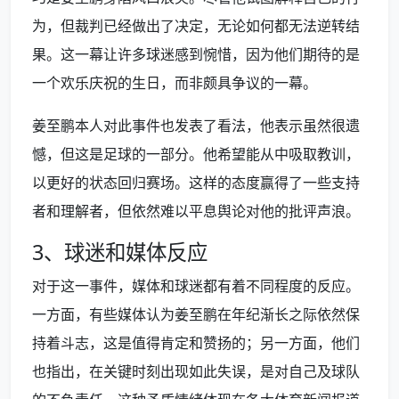
为，但裁判已经做出了决定，无论如何都无法逆转结
果。这一幕让许多球迷感到惋惜，因为他们期待的是
一个欢乐庆祝的生日，而非颇具争议的一幕。
姜至鹏本人对此事件也发表了看法，他表示虽然很遗
憾，但这是足球的一部分。他希望能从中吸取教训，
以更好的状态回归赛场。这样的态度赢得了一些支持
者和理解者，但依然难以平息舆论对他的批评声浪。
3、球迷和媒体反应
对于这一事件，媒体和球迷都有着不同程度的反应。
一方面，有些媒体认为姜至鹏在年纪渐长之际依然保
持着斗志，这是值得肯定和赞扬的；另一方面，他们
也指出，在关键时刻出现如此失误，是对自己及球队