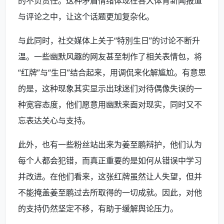
的不负责任。这种矛盾情绪体现在各大体育新闻报道
与评论之中，让这个话题更加复杂化。
与此同时，社交媒体上关于“特別生日”的讨论不断升
温。一些幽默风趣的网友甚至制作了相关表情包，将
“红牌”与“生日”结合起来，用调侃来化解尴尬。有意思
的是，这种现象其实显示出球迷们对待偶像失误的一
种宽容态度，他们愿意用幽默来面对现实，同时又不
忘表达关心与支持。
此外，也有一些粉丝站出来为姜至鹏辩护，他们认为
每个人都会犯错，而真正重要的是如何从错误中学习
并改进。在他们看来，这张红牌虽然让人失望，但并
不能掩盖姜至鹏过去所取得的一切成就。因此，对他
的支持仍然坚定不移，有助于缓解舆论压力。