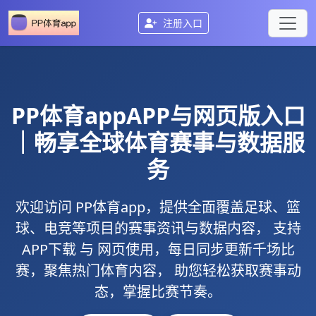
注册入口
PP体育app
APP与网页版入口
｜畅享全球体育赛事与数据服
务
欢迎访问
PP体育app
，提供全面覆盖足球、篮
球、电竞等项目的赛事资讯与数据内容， 支持
APP下载
与
网页使用
，每日同步更新千场比
赛，聚焦热门体育内容， 助您轻松获取赛事动
态，掌握比赛节奏。