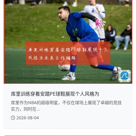
库里训练穿着安踏PE球鞋展现个人风格为
库里作为NBA的超级明星，不仅在球场上展现了卓越的竞技
实力，同时在...
2026-08-04